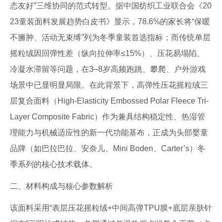
态友好”三维协同的范式转型。据中国纺织工业联合会《20
23童装面料发展趋势白皮书》显示，78.6%的家长将“保暖
不臃肿、活动无束缚”列为冬季童装首选指标；而传统单层
摇粒绒因回弹性差（纵向拉伸率≤15%）、压花易塌陷、
冷凝水滞留等问题，在3–8岁高频跑跳、攀爬、户外游戏
场景中已显明显局限。在此背景下，高弹性压花摇粒绒三
层复合面料（High-Elasticity Embossed Polar Fleece Tri-
Layer Composite Fabric）作为兼具结构稳定性、热湿管
理能力与机械适应性的新一代功能基布，正成为头部婴童
品牌（如巴拉巴拉、安奈儿、Mini Boden、Carter’s）冬
季系列的核心技术载体。
二、材料构成与核心参数解析
该面料采用“表层压花摇粒绒+中间高弹TPU膜+底层亲肤针