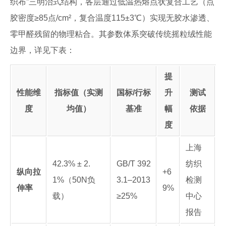
织布”三明治式结构，各层通过低温热熔点状复合工艺（点
胶密度≥85点/cm²，复合温度115±3℃）实现无胶水渗透、
零甲醛残留的物理粘合。其参数体系突破传统摇粒绒性能
边界，详见下表：
提
性能维
指标值（实测
国标/行标
升
测试
度
均值）
基准
幅
依据
度
上海
42.3% ± 2.
GB/T 392
纺织
纵向拉
+6
1%（50N负
3.1–2013
检测
伸率
9%
载）
≥25%
中心
报告