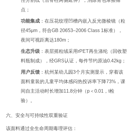
性分割线（沿脊柱两侧延伸），消除背包摩擦痛
点；
功能集成
：在压花纹理凹槽内嵌入反光微棱镜（粒
径45μm，符合GB 20653–2006 Class 1标准），
夜间可视距离达180m；
生态升级
：表层摇粒绒采用rPET再生涤纶（回收塑
料瓶制成），经GRS认证，每件节约原油0.42kg；
用户反馈
：杭州某幼儿园3个月实测显示，穿着该
面料童装的儿童平均体感闷热投诉率下降73%，课
间自主活动时长增加11.8分钟（p＜0.01，t检
验）。
六、安全与可持续性双重验证
该面料通过全生命周期毒理评估：