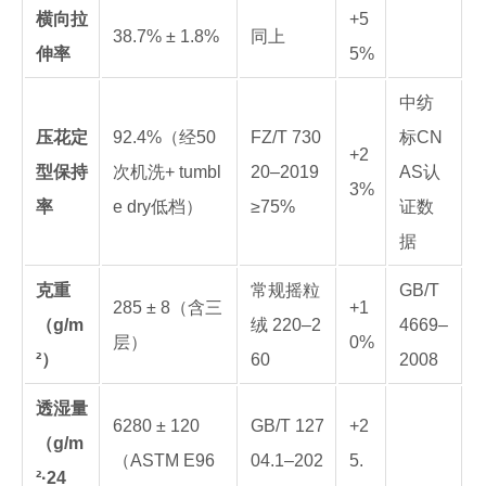
横向拉
+5
38.7% ± 1.8%
同上
伸率
5%
中纺
压花定
92.4%（经50
FZ/T 730
标CN
+2
型保持
次机洗+ tumbl
20–2019
AS认
3%
率
e dry低档）
≥75%
证数
据
克重
常规摇粒
GB/T
285 ± 8（含三
+1
（g/m
绒 220–2
4669–
层）
0%
²）
60
2008
透湿量
6280 ± 120
GB/T 127
+2
（g/m
（ASTM E96
04.1–202
5.
²·24