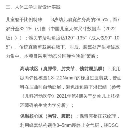
三、人体工学适配设计实践
儿童躯干比例特殊——3岁幼儿肩宽占身高的28.5%，而7
岁升至32.1%（引自《中国儿童人体尺寸数据库（2022
版）》）；髋关节活动角度达120°–135°（成人仅90°–10
5°）。传统直筒剪裁易在腋下、肘后、膝窝处产生褶皱应
力集中。本项目采用“动态分区弹性映射”策略：
高动域区（肩胛带、肘关节、髋前屈肌群）
：采用
纵向弹性模量1.8–2.2N/mm²的梯度过渡剪裁，使面
料在屈曲时自动延展，避免压迫腋下淋巴结（参考
《儿科运动医学》2021年第4期关于婴幼儿上肢循
环障碍的生物力学分析）；
保温核心区（胸背、腹部）
：保留完整压花纹理，
利用蜂窝结构锁住3–5mm厚静止空气层，经DSC