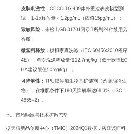
皮肤刺激性
：OECD TG 439体外重建表皮模型测
试，IL-1α释放量＜1.2pg/mL（阈值15pg/mL）；
致敏风险
：未检出GB 31701附录B所列24种禁用芳
香胺；
微塑料释放
：模拟家庭洗涤（IEC 60456:2010程序
4E），单次洗涤释放量仅12.7mg/kg（低于欧盟EC
HA建议限值50mg/kg）；
可降解性
：TPU膜添加生物基扩链剂（蓖麻油衍生
物），在堆肥条件下180天降解率达68.3%（ISO 1
4855–2）。
七、市场响应与技术扩散态势
据天猫新品创新中心（TMIC）2024Q1数据，搭载该面料