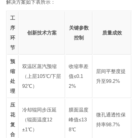
解决方案如下表所示：
工
序
关键参数
创新技术方案
质量成效
环
控制
节
预
双温区蒸汽预缩
收缩率差
缩
层间平整度提
（上层105℃/下层
值≤0.1
处
升至99.2%
92℃）
2%
理
压
冷却辊同步压延
膜面温度
花
微孔通透性保
（辊面温度12
峰值≤13
复
持率98.7%
±1℃）
8℃
合