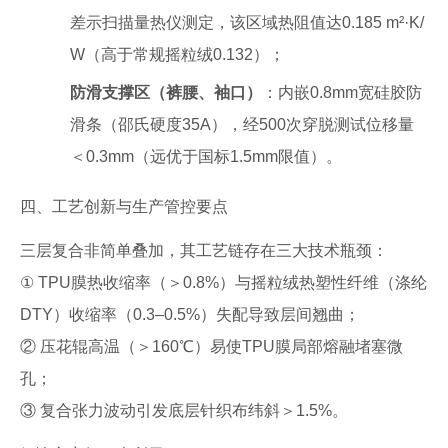
差示扫描量热仪测定，该区域热阻值达0.185 m²·K/
W（高于常规摇粒绒0.132）；
防滑支撑区（裤腰、袖口）
：内嵌0.8mm宽硅胶防
滑条（邵氏硬度35A），经500次穿脱测试位移量
＜0.3mm（远优于国标1.5mm限值）。
四、工艺创新与生产管控要点
三层复合非简单叠加，其工艺链存在三大技术瓶颈：
① TPU膜热收缩率（＞0.8%）与摇粒绒热塑性纤维（涤纶
DTY）收缩率（0.3–0.5%）失配导致层间翘曲；
② 压花辊高温（＞160℃）易使TPU膜局部熔融堵塞微
孔；
③ 复合张力波动引发底层针织布纬斜＞1.5%。