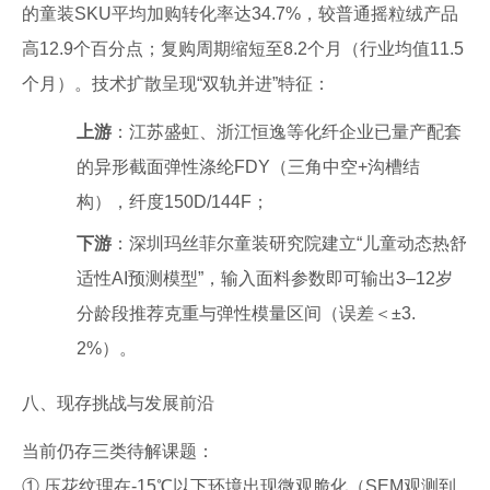
的童装SKU平均加购转化率达34.7%，较普通摇粒绒产品
高12.9个百分点；复购周期缩短至8.2个月（行业均值11.5
个月）。技术扩散呈现“双轨并进”特征：
上游
：江苏盛虹、浙江恒逸等化纤企业已量产配套
的异形截面弹性涤纶FDY（三角中空+沟槽结
构），纤度150D/144F；
下游
：深圳玛丝菲尔童装研究院建立“儿童动态热舒
适性AI预测模型”，输入面料参数即可输出3–12岁
分龄段推荐克重与弹性模量区间（误差＜±3.
2%）。
八、现存挑战与发展前沿
当前仍存三类待解课题：
① 压花纹理在-15℃以下环境出现微观脆化（SEM观测到