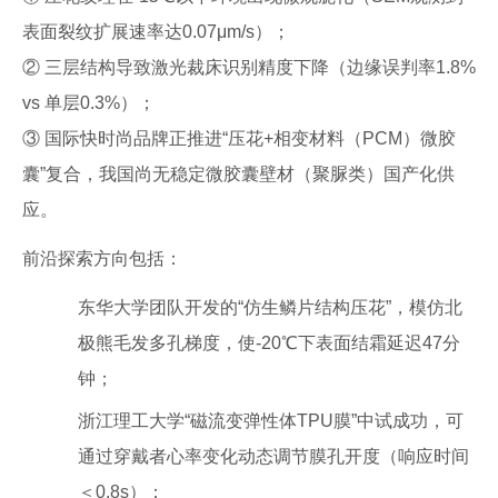
表面裂纹扩展速率达0.07μm/s）；
② 三层结构导致激光裁床识别精度下降（边缘误判率1.8%
vs 单层0.3%）；
③ 国际快时尚品牌正推进“压花+相变材料（PCM）微胶
囊”复合，我国尚无稳定微胶囊壁材（聚脲类）国产化供
应。
前沿探索方向包括：
东华大学团队开发的“仿生鳞片结构压花”，模仿北
极熊毛发多孔梯度，使-20℃下表面结霜延迟47分
钟；
浙江理工大学“磁流变弹性体TPU膜”中试成功，可
通过穿戴者心率变化动态调节膜孔开度（响应时间
＜0.8s）；