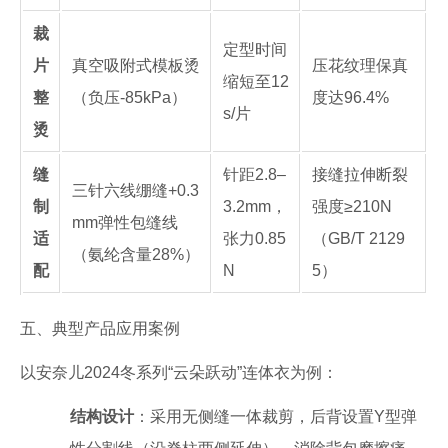
裁
定型时间
片
真空吸附式模板烫
压花纹理保真
缩短至12
整
（负压-85kPa）
度达96.4%
s/片
烫
缝
针距2.8–
接缝拉伸断裂
三针六线绷缝+0.3
制
3.2mm，
强度≥210N
mm弹性包缝线
适
张力0.85
（GB/T 2129
（氨纶含量28%）
配
N
5）
五、典型产品应用案例
以安奈儿2024冬系列“云朵跃动”连体衣为例：
结构设计
：采用无侧缝一体裁剪，后背设置Y型弹