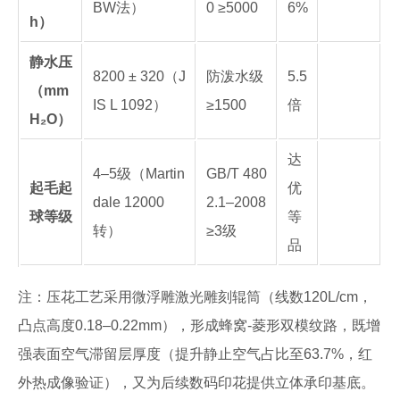
BW法）
0 ≥5000
6%
h）
静水压
8200 ± 320（J
防泼水级
5.5
（mm
IS L 1092）
≥1500
倍
H₂O）
达
4–5级（Martin
GB/T 480
起毛起
优
dale 12000
2.1–2008
球等级
等
转）
≥3级
品
注：压花工艺采用微浮雕激光雕刻辊筒（线数120L/cm，
凸点高度0.18–0.22mm），形成蜂窝-菱形双模纹路，既增
强表面空气滞留层厚度（提升静止空气占比至63.7%，红
外热成像验证），又为后续数码印花提供立体承印基底。