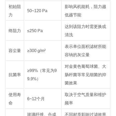
初始阻
影响风机能耗，阻力越
50~120 Pa
力
低越节能
达到该阻力时需更换或
终阻力
≤250 Pa
清洗
表示单位面积滤材所能
容尘量
≥300 g/m²
容纳的灰尘量
对金黄色葡萄球菌、大
≥99%（常见为9
抗菌率
肠杆菌等常见细菌的抑
9.9%）
菌效果
使用寿
取决于空气质量和维护
6~12个月
命
频率
玻璃纤维、合成
不同材质影响过滤效率