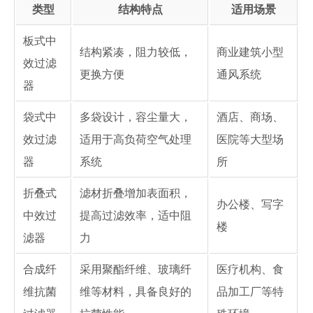
类型
结构特点
适用场景
板式中
结构紧凑，阻力较低，
商业建筑小型
效过滤
更换方便
通风系统
器
袋式中
多袋设计，容尘量大，
酒店、商场、
效过滤
适用于高负荷空气处理
医院等大型场
器
系统
所
折叠式
滤材折叠增加表面积，
办公楼、写字
中效过
提高过滤效率，适中阻
楼
滤器
力
合成纤
采用聚酯纤维、玻璃纤
医疗机构、食
维抗菌
维等材料，具备良好的
品加工厂等特