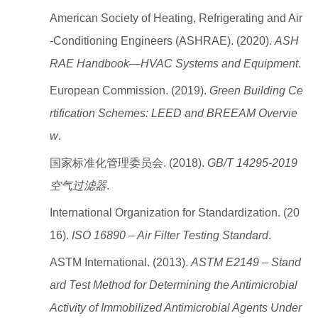
American Society of Heating, Refrigerating and Air
-Conditioning Engineers (ASHRAE). (2020).
ASH
RAE Handbook—HVAC Systems and Equipment
.
European Commission. (2019).
Green Building Ce
rtification Schemes: LEED and BREEAM Overvie
w
.
国家标准化管理委员会. (2018).
GB/T 14295-2019
空气过滤器
.
International Organization for Standardization. (20
16).
ISO 16890 – Air Filter Testing Standard
.
ASTM International. (2013).
ASTM E2149 – Stand
ard Test Method for Determining the Antimicrobial
Activity of Immobilized Antimicrobial Agents Under