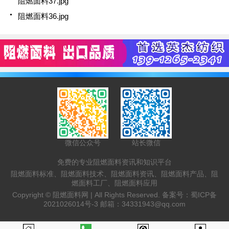
阻燃面料37.jpg
阻燃面料36.jpg
微信公众号
站长微信
免费的专业阻燃面料资讯和知识平台
阻燃面料标准、阻燃面料技术、阻燃面料资讯、阻燃面料产品、阻
燃面料工厂、阻燃面料应用
Copyright ©
阻燃面料网 |
All Rights Reserved. 备案号：
蜀ICP备
2021026014号-3
邮箱：
34331943@qq.com