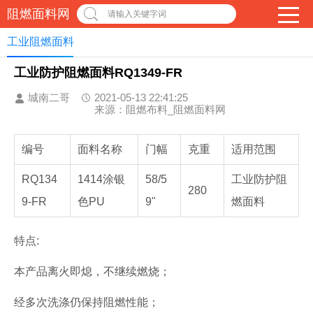
阻燃面料网
请输入关键字词
工业阻燃面料
工业防护阻燃面料RQ1349-FR
城南二哥
2021-05-13 22:41:25
来源：阻燃布料_阻燃面料网
编号
面料名称
门幅
克重
适用范围
RQ134
1414涂银
58/5
工业防护阻
280
9-FR
色PU
9"
燃面料
特点:
本产品离火即熄，不继续燃烧；
经多次洗涤仍保持阻燃性能；