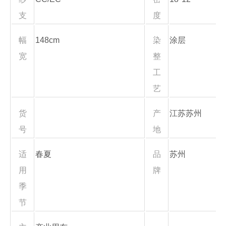
支
度
幅
148cm
染
涂层
宽
整
工
艺
货
产
江苏苏州
号
地
适
春夏
品
苏州
用
牌
季
节