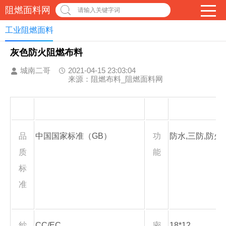
阻燃面料网
请输入关键字词
工业阻燃面料
灰色防火阻燃布料
城南二哥
2021-04-15 23:03:04
来源：阻燃布料_阻燃面料网
品
中国国家标准（GB）
功
防水,三防,防火
质
能
标
准
纱
CC/EC
密
18*12